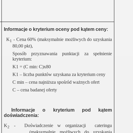
ni ludzie -aktywna wieś"
Informacje o kryterium oceny pod kątem ceny:
K
- Cena 60% (maksymalnie możliwych do uzyskania
1
80,00 pkt),
ej
Sposób przyznawania punktacji za spełnienie
kryterium:
o aktywnego życia społecznego i zawodowego"
K1 = (C min: C)x80
K1 – liczba punktów uzyskana za kryterium ceny
C min – cena najniższa spośród ważnych ofert
C – cena badanej oferty
ży wiejskiej
Informacje o kryterium pod kątem
doświadczenia:
K
-
Doświadczenie w organizacji
cateringu
2
(maksymalnie możliwych do uzyskania