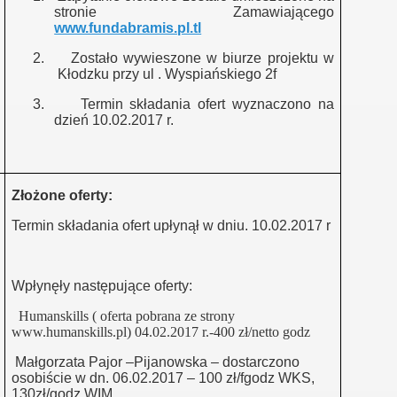
stronie Zamawiającego
zych
www.fundabramis.pl.tl
2.
Zostało wywieszone w biurze projektu w
Kłodzku przy ul . Wyspiańskiego 2f
 Adm-biurowy
3.
Termin składania ofert wyznaczono na
dzień 10.02.2017 r.
dm biur
holog
Złożone oferty:
Termin składania ofert upłynął w dniu. 10.02.2017 r
Wpłynęły następujące oferty:
.
Humanskills ( oferta pobrana ze strony
www.humanskills.pl) 04.02.2017 r.-400 zł/netto godz
.
Małgorzata Pajor –Pijanowska – dostarczono
osobiście w dn. 06.02.2017 – 100 zł/fgodz WKS,
mu sali
130zł/godz WIM