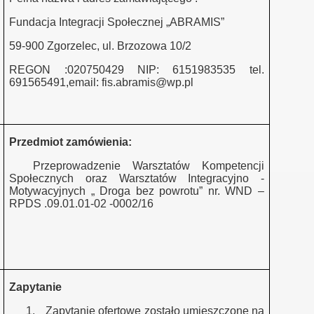
Fundacja Integracji Społecznej „ABRAMIS”
Zgorzelec
59-900 Zgorzelec, ul. Brzozowa 10/2
Zgorzelec -doradca zaw.
REGON :020750429 NIP: 6151983535 tel.
691565491,email: fis.abramis@wp.pl
acy
Przedmiot zamówienia:
zależnień
Przeprowadzenie Warsztatów Kompetencji
Społecznych oraz Warsztatów Integracyjno -
Motywacyjnych „ Droga bez powrotu” nr. WND –
RPDS .09.01.01-02 -0002/16
Zapytanie
ł z wyboru
1.
Zapytanie ofertowe zostało umieszczone na