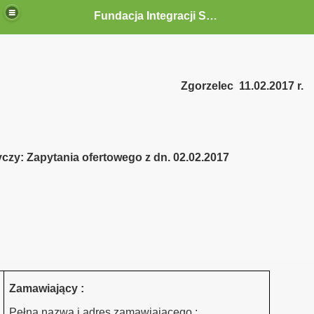
Fundacja Integracji Społecznej "ABRAMIS"
Zgorzelec
11.02.2017 r.
czy: Zapytania ofertowego z dn. 02.02.2017
Zgorzelec -psycholog
Zamawiający :
Zgorzelec pośrednik pracy
Pełna nazwa i adres zamawiającego :