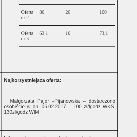
TENTURY KŁODZKO
Oferta
80
20
100
nr 2
ZGORZLEC
Oferta
63.1
10
73,1
nr 3
LECKIM
Najkorzystniejsza oferta:
Małgorzata Pajor –Pijanowska – dostarczono
osobiście w dn. 06.02.2017 – 100 zł/fgodz WKS,
130zł/godz WIM