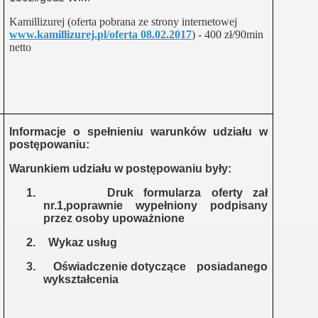
.
Kamillizurej (oferta pobrana ze strony internetowej
zko
www.kamillizurej.pl/oferta 08.02.2017
) - 400 zł/90min
netto
 siebie zaczynamy razem"
Informacje o spełnieniu warunków udziału w
postępowaniu:
Warunkiem udziału w postępowaniu były:
czna -wieś aktywna"
1.
Druk formularza oferty zał
cja dla samozatrudnienia"
nr.1,poprawnie wypełniony podpisany
przez osoby upoważnione
ny Lider -aktywna społeczność"
2.
Wykaz usług
3.
Oświadczenie dotyczące
posiadanego
wykształcenia
lisko "Lokalne Centrum Wsparcia NGO"