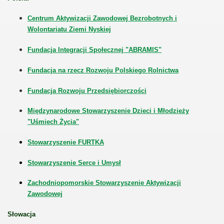
ej
Centrum Aktywizacji Zawodowej Bezrobotnych i
o aktywnego życia społecznego i zawodowego"
Wolontariatu Ziemi Nyskiej
Fundacja Integracji Społecznej "ABRAMIS"
Fundacja na rzecz Rozwoju Polskiego Rolnictwa
ży wiejskiej
Fundacja Rozwoju Przedsiębiorczości
Międzynarodowe Stowarzyszenie Dzieci i Młodzieży
"Uśmiech Życia"
Stowarzyszenie FURTKA
rudnienie
Stowarzyszenie Serce i Umysł
Zachodniopomorskie Stowarzyszenie Aktywizacji
Zawodowej
Słowacja
lec