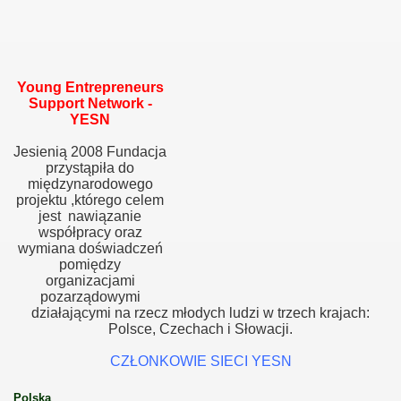
czna -wieś aktywna"
Young Entrepreneurs
Support Network -
cja dla samozatrudnienia"
YESN
ny Lider -aktywna społeczność"
Jesienią 2008 Fundacja
przystąpiła do
międzynarodowego
projektu ,którego celem
jest nawiązanie
lisko "Lokalne Centrum Wsparcia NGO"
współpracy oraz
wymiana doświadczeń
pomiędzy
organizacjami
pozarządowymi
działającymi na rzecz młodych ludzi w trzech krajach:
Polsce, Czechach i Słowacji.
ni ludzie -aktywna wieś"
CZŁONKOWIE SIECI YESN
Polska