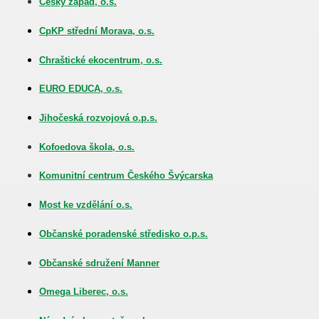
Český západ, o.s.
LECKIM
CpKP střední Morava, o.s.
Chraštické ekocentrum, o.s.
EURO EDUCA, o.s.
Jihočeská rozvojová o.p.s.
Kofoedova škola, o.s.
Komunitní centrum Českého Švýcarska
Most ke vzdělání o.s.
Občanské poradenské středisko o.p.s.
Občanské sdružení Manner
Omega Liberec, o.s.