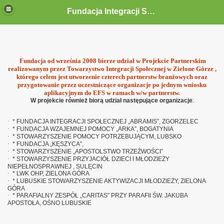
Fundacja Integracji Społecznej "ABRAMIS"
Fundacja od września 2008 bierze udział w Projekcie Partnerskim
realizowanym przez Towarzystwo Integracji Społecznej w Zielone Górze ,
którego celem jest utworzenie czterech partnerstw branżowych oraz
przygotowanie przez uczestniczące organizacje po jednym wniosku
aplikacyjnym do EFS w ramach w/w partnerstw.
W projekcie również biorą udział następujące organizacje
:
·
* FUNDACJA INTEGRACJI SPOŁECZNEJ „ABRAMIS”, ZGORZELEC
·
* FUNDACJA WZAJEMNEJ POMOCY „ARKA”, BOGATYNIA
·
* STOWARZYSZENIE POMOCY POTRZEBUJĄCYM, LUBSKO
·
* FUNDACJA „KĘSZYCA”,
·
* STOWARZYSZENIE „APOSTOLSTWO TRZEŹWOŚCI”
·
* STOWARZYSZENIE PRZYJACIÓŁ DZIECI I MŁODZIEŻY
NIEPEŁNOSPRAWNEJ , SULĘCIN
·
* LWK OHP, ZIELONA GÓRA
·
* LUBUSKIE STOWARZYSZENIE AKTYWIZACJI MŁODZIEŻY, ZIELONA
GÓRA
·
* PARAFIALNY ZESPÓŁ „CARITAS” PRZY PARAFII ŚW. JAKUBA
APOSTOŁA, OŚNO LUBUSKIE
 siebie zaczynamy razem"