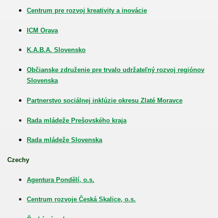
Centrum pre rozvoj kreativity a inovácie
ICM Orava
K.A.B.A. Slovensko
Občianske združenie pre trvalo udržateľný rozvoj regiónov
Slovenska
Partnerstvo sociálnej inklúzie okresu Zlaté Moravce
Rada mládeže Prešovského kraja
TENTURY KŁODZKO
Rada mládeže Slovenska
Czechy
Agentura Pondělí, o.s.
ZGORZLEC
Centrum rozvoje Česká Skalice, o.s.