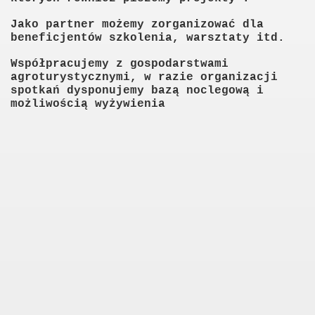
Jako partner możemy zorganizować dla
beneficjentów szkolenia, warsztaty itd.
czna -wieś aktywna"
Współpracujemy z gospodarstwami
agroturystycznymi, w razie organizacji
cja dla samozatrudnienia"
spotkań dysponujemy bazą noclegową i
możliwością wyżywienia
ny Lider -aktywna społeczność"
lisko "Lokalne Centrum Wsparcia NGO"
ni ludzie -aktywna wieś"