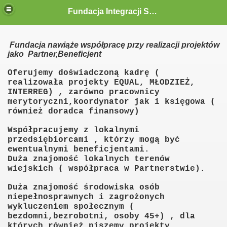
Fundacja Integracji Społecznej "ABRAMIS"
Fundacja nawiąże współpracę przy realizacji projektów
jako Partner,Beneficjent
Oferujemy doświadczoną kadrę (
realizowała projekty EQUAL, MŁODZIEŻ,
INTERREG) , zarówno pracownicy
merytoryczni,koordynator jak i księgowa (
również doradca finansowy)
Współpracujemy z lokalnymi
przedsiębiorcami , którzy mogą być
ewentualnymi beneficjentami.
Duża znajomość lokalnych terenów
wiejskich ( współpraca w Partnerstwie).
Duża znajomość środowiska osób
niepełnosprawnych i zagrożonych
wykluczeniem społecznym (
bezdomni,bezrobotni, osoby 45+) , dla
 siebie zaczynamy razem"
których również piszemy projekty .