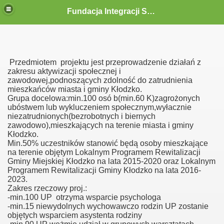
Fundacja Integracji Społecznej "ABRAMIS"
Przedmiotem projektu jest przeprowadzenie działań z
zakresu aktywizacji społecznej i
zawodowej,podnoszących zdolność do zatrudnienia
mieszkańców miasta i gminy Kłodzko.
Grupa docelowa:min.100 osó b(min.60 K)zagrożonych
ubóstwem lub wykluczeniem społecznym,wyłacznie
niezatrudnionych(bezrobotnych i biernych
zawodowo),mieszkających na terenie miasta i gminy
Kłodzko.
Min.50% uczestników stanowić będą osoby mieszkające
na terenie objętym Lokalnym Programem Rewitalizacji
Gminy Miejskiej Kłodzko na lata 2015-2020 oraz Lokalnym
Programem Rewitalizacji Gminy Kłodzko na lata 2016-
2023.
Zakres rzeczowy proj.:
-min.100 UP otrzyma wsparcie psychologa
-min.15 niewydolnych wychowawczo rodzin UP zostanie
objętych wsparciem asystenta rodziny
 siebie zaczynamy razem"