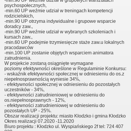
-min.90 UP weżmie udział w grupowych warsztatach
psychospołecznych,
-min.60 UP weźmie udział w treningach kompetencji
rodzicielskich,
-min.90 UP otrzyma indywidualne i grupowe wsparcie
czna -wieś aktywna"
doradcy zaw.,
-min.90 UP weźmie udział w wybranych szkoleniach i
cja dla samozatrudnienia"
kursach zaw.,
-min.60 UP podejmie trzymiesięcze staże zaw.u lokalnych
pracodawców
ny Lider -aktywna społeczność"
-min.100 UP zostanie objętych wsparciem animatora
zatrudnienia.
W projekcie zostaną osiągnięte wymagane
poziomy efektywności określone w Regulaminie Konkursu:
lisko "Lokalne Centrum Wsparcia NGO"
- wskaźnik efektywności społecznej w odniesieniu do os.z
niepełnosprawnością wyniesie 34%,
- efektywności społecznej w odniesieniu do pozostałych
uczestników - 34%,
- efektywności zatrudnieniowej w odniesieniu do
os.niepełnosprawnych - 12%,
- efektywności zatrudnieniowej w odniesieniu do
pozostałych UP - 25%.
ni ludzie -aktywna wieś"
Obszar realizacji projektu: miasto Kłodzko i gmina Kłodzko
Okres realizacji 07.2020 -11.2020
Biuro projektu : Kłodzko ul. Wyspiańskiego 2f tel: 724 407