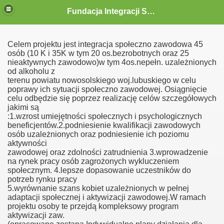
Fundacja Integracji Społecznej "ABRAMIS"
Celem projektu jest integracja społeczno zawodowa 45
osób (10 K i 35K w tym 20 os.bezrobotnych oraz 25
nieaktywnych zawodowo)w tym 4os.nepełn. uzależnionych
od alkoholu z
terenu powiatu nowosolskiego woj.lubuskiego w celu
poprawy ich sytuacji społeczno zawodowej. Osiągnięcie
celu odbędzie się poprzez realizację celów szczegółowych
jakimi są
:1.wzrost umiejętności społecznych i psychologicznych
beneficjentów.2.podniesienie kwalifikacji zawodowych
osób uzależnionych oraz podniesienie ich poziomu
aktywności
zawodowej oraz zdolności zatrudnienia 3.wprowadzenie
na rynek pracy osób zagrożonych wykluczeniem
społecznym. 4.lepsze dopasowanie uczestników do
potrzeb rynku pracy
5.wyrównanie szans kobiet uzależnionych w pełnej
adaptacji społecznej i aktywizacji zawodowej.W ramach
projektu osoby te przejdą kompleksowy program
aktywizacji zaw.
 siebie zaczynamy razem"