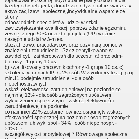
(opracowane zostaną Indywidualne plany działania dla
każdego beneficjenta, doradztwo indywidualne, warsztaty
aktywizacji zaw i społecznej,indywidualne wsparcie ze
strony
odpowiednich specjalistów, udział w szkol.
czna -wieś aktywna"
zaw.,zwiększenie kwalifikacji poprzez zdanie egzaminu
zewnętrznego.50% uczestn. projektu (UP) weźmie
cja dla samozatrudnienia"
następnie udział w 3-mies.
stażach zaw.u pracodawców oraz otrzymają pomoc w
znalezieniu zatrudnienia . Szk.zidentyfikowane w
ny Lider -aktywna społeczność"
zaw.deficyt. i zainteresowań dla uczestn: a) prac adm-
biurowy - 1 grupy 10 os.
b) kwalifikowany pracownik ochrony -1 grupa 10 os. c)
szkolenia w ramach IPD - 25 osób W wyniku realizacji proj.
lisko "Lokalne Centrum Wsparcia NGO"
min.11 podejmie zatrudnienie. - dla osób
niepełnosprawnych –
wskaź. efektywności zatrudnieniowej na poziomie co
najmniej 12% - dla osób zagrożonych ubóstwem i
wykluczeniem społecznym – wskaź. efektywności
zatrudnieniowej na poziomie
co najmniej 22 % Zostanie również osiągnięty wskaź.
efektywności społecznej na poziomie : osób zagrożonych
ni ludzie -aktywna wieś"
ubóstwem lub wykl.społ - 34% , osób niepełnospr. -
34%.Cel
szczegółowy osi priorytetowej 7 Równowaga społeczna