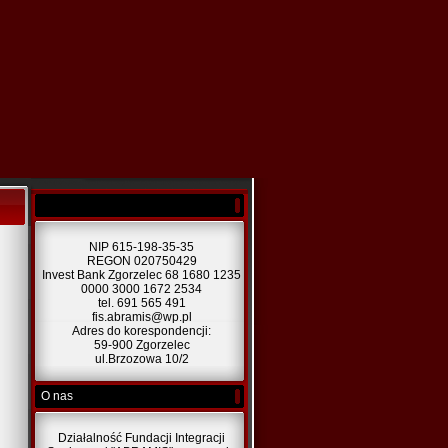
NIP 615-198-35-35
REGON 020750429
Invest Bank Zgorzelec 68 1680 1235
0000 3000 1672 2534
tel. 691 565 491
fis.abramis@wp.pl
Adres do korespondencji:
59-900 Zgorzelec
ul.Brzozowa 10/2
O nas
Działalność Fundacji Integracji