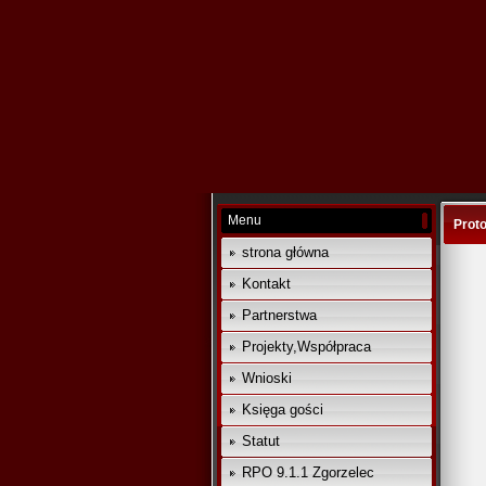
Menu
Proto
strona główna
Kontakt
Partnerstwa
Projekty,Współpraca
Wnioski
Księga gości
Statut
RPO 9.1.1 Zgorzelec