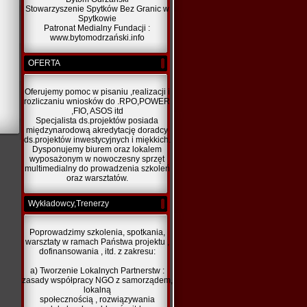
Stowarzyszenie Spytków Bez Granic w
Spytkowie
Patronat Medialny Fundacji :
www.bytomodrzański.info
OFERTA
Oferujemy pomoc w pisaniu ,realizacji i
rozliczaniu wniosków do .RPO,POWER
,FIO, ASOS itd
Specjalista ds.projektów posiada
międzynarodową akredytację doradcy
ds.projektów inwestycyjnych i miękkich.
Dysponujemy biurem oraz lokalem
wyposażonym w nowoczesny sprzęt
multimedialny do prowadzenia szkoleń
oraz warsztatów.
Wykładowcy,Trenerzy
Poprowadzimy szkolenia, spotkania,
warsztaty w ramach Państwa projektu ,
dofinansowania , itd. z zakresu:
a) Tworzenie Lokalnych Partnerstw :
zasady współpracy NGO z samorządem,
lokalną
społecznością , rozwiązywania