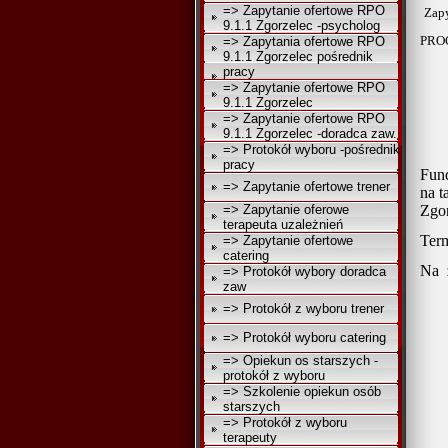
=> Zapytanie ofertowe RPO
Zapy
9.1.1 Zgorzelec -psycholog
PRO
=> Zapytania ofertowe RPO
9.1.1 Zgorzelec pośrednik
pracy
=> Zapytanie ofertowe RPO
9.1.1 Zgorzelec
=> Zapytanie ofertowe RPO
9.1.1 Zgorzelec -doradca zaw.
=> Protokół wyboru -pośrednik
pracy
Fund
=> Zapytanie ofertowe trener
na t
=> Zapytanie oferowe
Zgor
terapeuta uzależnień
Term
=> Zapytanie ofertowe
catering
Na
=> Protokół wybory doradca
zaw
=> Protokół z wyboru trener
=> Protokół wyboru catering
=> Opiekun os starszych -
protokół z wyboru
=> Szkolenie opiekun osób
starszych
=> Protokół z wyboru
terapeuty