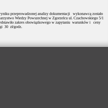
yniku przeprowadzonej analizy dokumentacji
wykonawcą zostało
arzystwo Wiedzy Powszechnej w Zgorzelcu ul. Czachowskiego 5/1
zedstawiło zakres obowiązkowego w zapytaniu
warunków i
ceny
gi
30
zł/godz.