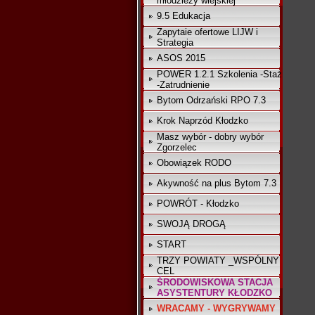
młodzieży wiejskiej
9.5 Edukacja
Zapytaie ofertowe LIJW i
Strategia
ASOS 2015
POWER 1.2.1 Szkolenia -Staż
-Zatrudnienie
Bytom Odrzański RPO 7.3
Krok Naprzód Kłodzko
Masz wybór - dobry wybór
Zgorzelec
Obowiązek RODO
Akywność na plus Bytom 7.3
POWRÓT - Kłodzko
SWOJĄ DROGĄ
START
TRZY POWIATY _WSPÓLNY
CEL
ŚRODOWISKOWA STACJA
ASYSTENTURY KŁODZKO
WRACAMY - WYGRYWAMY