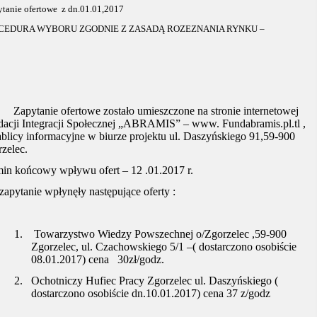
tanie ofertowe
z dn.01.01,2017
CEDURA WYBORU ZGODNIE Z ZASADĄ ROZEZNANIA RYNKU –
Zapytanie ofertowe zostało umieszczone na stronie internetowej
acji Integracji Społecznej „ABRAMIS” – www. Fundabramis.pl.tl ,
ablicy informacyjne w biurze projektu ul. Daszyńskiego 91,59-900
zelec.
in końcowy wpływu ofert – 12 .01.2017 r.
zapytanie wpłynęły następujące oferty :
1.
Towarzystwo Wiedzy Powszechnej o/Zgorzelec ,59-900
Zgorzelec, ul. Czachowskiego 5/1 –( dostarczono osobiście
08.01.2017) cena
30zł/godz.
2.
Ochotniczy Hufiec Pracy Zgorzelec ul. Daszyńskiego (
dostarczono osobiście dn.10.01.2017) cena 37 z/godz