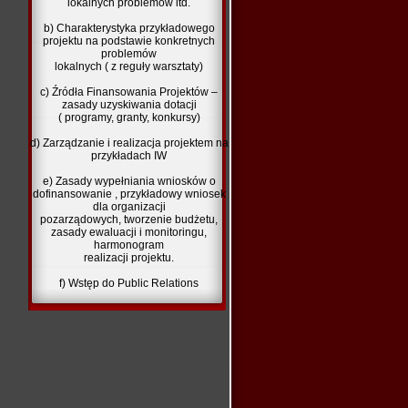
lokalnych problemów itd.
b) Charakterystyka przykładowego
projektu na podstawie konkretnych
problemów
lokalnych ( z reguły warsztaty)
c) Źródła Finansowania Projektów –
zasady uzyskiwania dotacji
( programy, granty, konkursy)
d) Zarządzanie i realizacja projektem na
przykładach IW
e) Zasady wypełniania wniosków o
dofinansowanie , przykładowy wniosek
dla organizacji
pozarządowych, tworzenie budżetu,
zasady ewaluacji i monitoringu,
harmonogram
realizacji projektu.
f) Wstęp do Public Relations