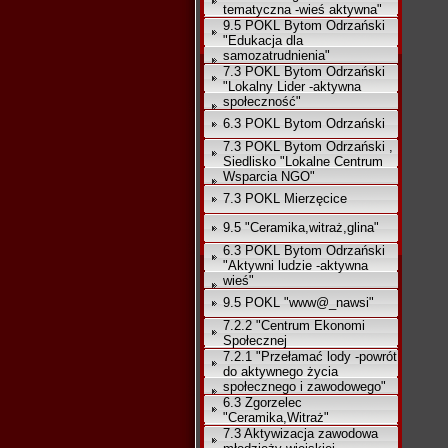
tematyczna -wieś aktywna"
9.5 POKL Bytom Odrzański
"Edukacja dla
samozatrudnienia"
7.3 POKL Bytom Odrzański
"Lokalny Lider -aktywna
społeczność"
6.3 POKL Bytom Odrzański
7.3 POKL Bytom Odrzański ,
Siedlisko "Lokalne Centrum
Wsparcia NGO"
7.3 POKL Mierzęcice
9.5 "Ceramika,witraż,glina"
6.3 POKL Bytom Odrzański
"Aktywni ludzie -aktywna
wieś"
9.5 POKL "www@_nawsi"
7.2.2 "Centrum Ekonomi
Społecznej
7.2.1 "Przełamać lody -powrót
do aktywnego życia
społecznego i zawodowego"
6.3 Zgorzelec
"Ceramika,Witraż"
7.3 Aktywizacja zawodowa