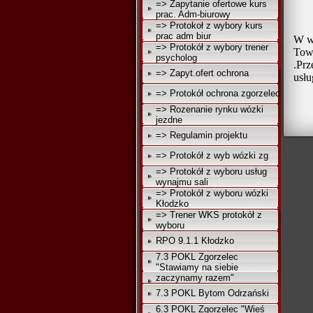
=> Zapytanie ofertowe kurs
prac. Adm-biurowy
=> Protokoł z wybory kurs
prac adm biur
W w
=> Protokół z wybory trener
Tow
psycholog
.Pr
=> Zapyt.ofert ochrona
usłu
=> Protokół ochrona zgorzelec
=> Rozenanie rynku wózki
jezdne
=> Regulamin projektu
=> Protokół z wyb wózki zg
=> Protokół z wyboru usług
wynajmu sali
=> Protokół z wyboru wózki
Kłodzko
=> Trener WKS protokół z
wyboru
RPO 9.1.1 Kłodzko
7.3 POKL Zgorzelec
"Stawiamy na siebie
zaczynamy razem"
7.3 POKL Bytom Odrzański
6.3 POKL Zgorzelec "Wieś