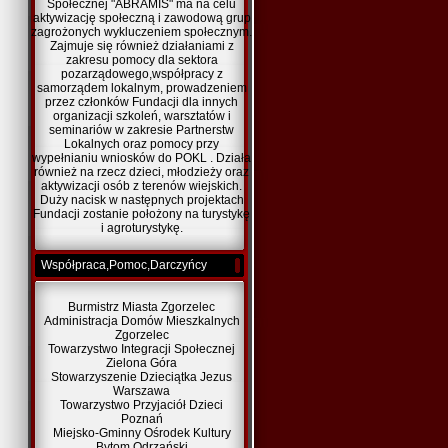
Społecznej "ABRAMIS" ma na celu
aktywizację społeczną i zawodową grup
zagrożonych wykluczeniem społecznym.
Zajmuje się również działaniami z
zakresu pomocy dla sektora
pozarządowego,współpracy z
samorządem lokalnym, prowadzeniem
przez członków Fundacji dla innych
organizacji szkoleń, warsztatów i
seminariów w zakresie Partnerstw
Lokalnych oraz pomocy przy
wypełnianiu wniosków do POKL . Działa
również na rzecz dzieci, młodzieży oraz
aktywizacji osób z terenów wiejskich.
Duży nacisk w następnych projektach
Fundacji zostanie położony na turystykę
i agroturystykę.
Współpraca,Pomoc,Darczyńcy
Burmistrz Miasta Zgorzelec
Administracja Domów Mieszkalnych
Zgorzelec
Towarzystwo Integracji Społecznej
Zielona Góra
Stowarzyszenie Dzieciątka Jezus
Warszawa
Towarzystwo Przyjaciół Dzieci
Poznań
Miejsko-Gminny Ośrodek Kultury
Bytom Odrzański