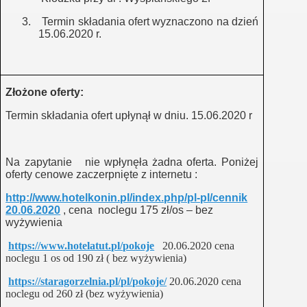
ej
3.
Termin składania ofert wyznaczono na dzień
15.06.2020 r.
o aktywnego życia społecznego i zawodowego"
Złożone oferty:
ży wiejskiej
Termin składania ofert upłynął w dniu. 15.06.2020 r
Na zapytanie
nie wpłynęła żadna oferta. Poniżej
oferty cenowe zaczerpnięte z internetu :
http://www.hotelkonin.pl/index.php/pl-pl/cennik
20.06.2020
, cena
noclegu 175 zł/os – bez
rudnienie
wyżywienia
https://www.hotelatut.pl/pokoje
20.06.2020 cena
noclegu 1 os od 190 zł ( bez wyżywienia)
https://staragorzelnia.pl/pl/pokoje/
20.06.2020 cena
noclegu od 260 zł (bez wyżywienia)
lec