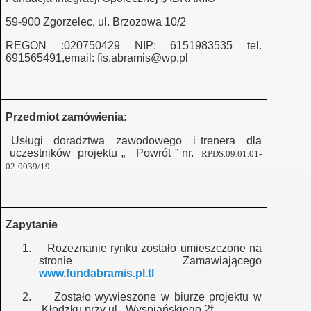
59-900 Zgorzelec, ul. Brzozowa 10/2
REGON :020750429 NIP: 6151983535 tel.
czna -wieś aktywna"
691565491,email: fis.abramis@wp.pl
cja dla samozatrudnienia"
ny Lider -aktywna społeczność"
Przedmiot zamówienia:
Usługi
doradztwa
zawodowego
i trenera
dla
uczestników
projektu „
Powrót ” nr.
RPDS.09.01.01-
02-0039/19
lisko "Lokalne Centrum Wsparcia NGO"
Zapytanie
1.
Rozeznanie rynku zostało umieszczone na
stronie Zamawiającego
ni ludzie -aktywna wieś"
www.fundabramis.pl.tl
2.
Zostało wywieszone w biurze projektu w
Kłodzku przy ul . Wyspiańskiego 2f