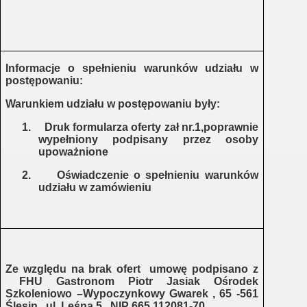
Informacje o spełnieniu warunków udziału w
postępowaniu:
Warunkiem udziału w postępowaniu były:
ót
1.
Druk formularza oferty zał nr.1,poprawnie
rót kłodzko
wypełniony podpisany przez osoby
upoważnione
i
2.
Oświadczenie o spełnieniu warunków
udziału w zamówieniu
powrót
ek widłowy
Ze względu na brak ofert
umowę podpisano z
FHU Gastronom Piotr Jasiak Ośrodek
rupy
Szkoleniowo –Wypoczynkowy Gwarek , 65 -561
Ślesin , ul. Leśna 5 , NIP 665 112081-70