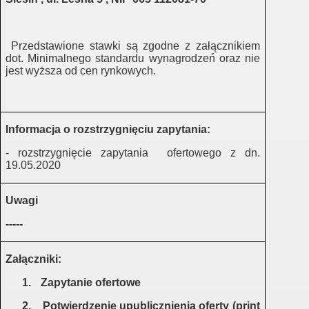
 08
egi
Przedstawione stawki są zgodne z załącznikiem
dot. Minimalnego standardu wynagrodzeń oraz nie
jest wyższa od cen rynkowych.
1 02
rozeznanie rynku
Informacja o rozstrzygnięciu zapytania:
rozeznanie rynku
- rozstrzygnięcie zapytania
ofertowego z dn.
19.05.2020
Uwagi
-----
pien
Załączniki:
2021
1.
Zapytanie ofertowe
zeźwościowe
2.
Potwierdzenie upublicznienia oferty (print