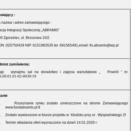
wiający :
 nazwa i adres zamawiającego :
cja Integracji Społecznej „ABRAMIS”
0 Zgorzelec, ul. Brzozowa 10/2
N :020750429 NIP: 6151983535 tel. 691565491,email: fis.abramis@wp.pl
dmiot zamówienia:
ugi
wynajmu sal na doradztwo i zajęcia warsztatowe „
Powrót ” nr.
.09.01.01-02-0039/19
tanie
.
Rozeznanie rynku zostało umieszczone na stronie Zamawiającego
www.fundabramis.pl.tl
.
Zostało wywieszone w biurze projektu w
Kłodzku przy ul . Wyspiańskiego 2f
.
Termin składania ofert wyznaczono na dzień 14.01.2020 r.