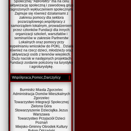
Społecznej "ABRAMIS" ma na celu
aktywizację społeczną i zawodową grup
zagrożonych wykluczeniem społecznym.
Zajmuje się również działaniami z
zakresu pomocy dla sektora
pozarządowego,współpracy z
samorządem lokalnym, prowadzeniem
przez członków Fundacji dla innych
organizacji szkoleń, warsztatów i
seminariów w zakresie Partnerstw
Lokalnych oraz pomocy przy
wypełnianiu wniosków do POKL . Działa
również na rzecz dzieci, młodzieży oraz
aktywizacji osób z terenów wiejskich.
Duży nacisk w następnych projektach
Fundacji zostanie położony na turystykę
i agroturystykę.
Współpraca,Pomoc,Darczyńcy
Burmistrz Miasta Zgorzelec
Administracja Domów Mieszkalnych
Zgorzelec
Towarzystwo Integracji Społecznej
Zielona Góra
Stowarzyszenie Dzieciątka Jezus
Warszawa
Towarzystwo Przyjaciół Dzieci
Poznań
Miejsko-Gminny Ośrodek Kultury
Bytom Odrzański