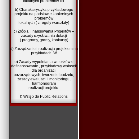
lokalnych problemów itd.
b) Charakterystyka przykładowego
projektu na podstawie konkretnych
problemów
lokalnych ( z reguły warsztaty)
c) Źródła Finansowania Projektów –
zasady uzyskiwania dotacji
( programy, granty, konkursy)
d) Zarządzanie i realizacja projektem na
przykładach IW
e) Zasady wypełniania wniosków o
dofinansowanie , przykładowy wniosek
dla organizacji
pozarządowych, tworzenie budżetu,
zasady ewaluacji i monitoringu,
harmonogram
realizacji projektu.
f) Wstęp do Public Relations