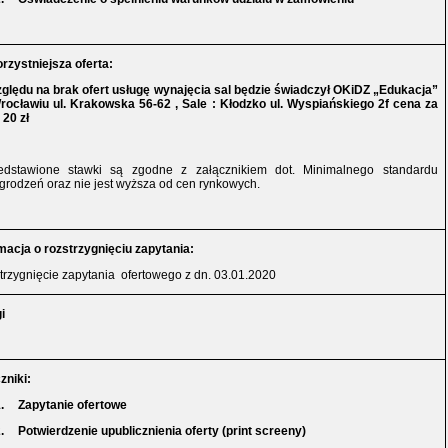
rzystniejsza oferta:
ględu na brak ofert usługę wynajęcia sal będzie świadczył OKiDZ „Edukacja”
rocławiu ul. Krakowska 56-62 , Sale : Kłodzko ul. Wyspiańskiego 2f cena za
 20 zł
edstawione stawki są zgodne z załącznikiem dot. Minimalnego standardu
rodzeń oraz nie jest wyższa od cen rynkowych.
macja o rozstrzygnięciu zapytania:
strzygnięcie zapytania
ofertowego z dn. 03.01.2020
i
zniki:
.
Zapytanie ofertowe
.
Potwierdzenie upublicznienia oferty (print screeny)