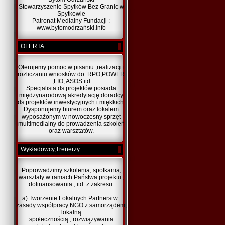
Stowarzyszenie Spytków Bez Granic w
Spytkowie
Patronat Medialny Fundacji :
www.bytomodrzański.info
OFERTA
Oferujemy pomoc w pisaniu ,realizacji i
rozliczaniu wniosków do .RPO,POWER
,FIO, ASOS itd
Specjalista ds.projektów posiada
międzynarodową akredytację doradcy
ds.projektów inwestycyjnych i miękkich.
Dysponujemy biurem oraz lokalem
wyposażonym w nowoczesny sprzęt
multimedialny do prowadzenia szkoleń
oraz warsztatów.
Wykładowcy,Trenerzy
Poprowadzimy szkolenia, spotkania,
warsztaty w ramach Państwa projektu ,
dofinansowania , itd. z zakresu:
a) Tworzenie Lokalnych Partnerstw :
zasady współpracy NGO z samorządem,
lokalną
społecznością , rozwiązywania