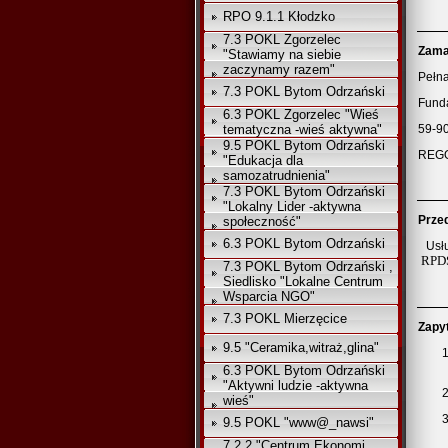
RPO 9.1.1 Kłodzko
7.3 POKL Zgorzelec
1.
Zama
"Stawiamy na siebie
zaczynamy razem"
Pełna
7.3 POKL Bytom Odrzański
Funda
6.3 POKL Zgorzelec "Wieś
tematyczna -wieś aktywna"
59-90
9.5 POKL Bytom Odrzański
REGO
"Edukacja dla
samozatrudnienia"
7.3 POKL Bytom Odrzański
"Lokalny Lider -aktywna
2.
Prze
społeczność"
6.3 POKL Bytom Odrzański
Usł
RPDS
7.3 POKL Bytom Odrzański ,
Siedlisko "Lokalne Centrum
Wsparcia NGO"
7.3 POKL Mierzęcice
3.
Zapy
9.5 "Ceramika,witraż,glina"
1
6.3 POKL Bytom Odrzański
"Aktywni ludzie -aktywna
2
wieś"
3
9.5 POKL "www@_nawsi"
7.2.2 "Centrum Ekonomi