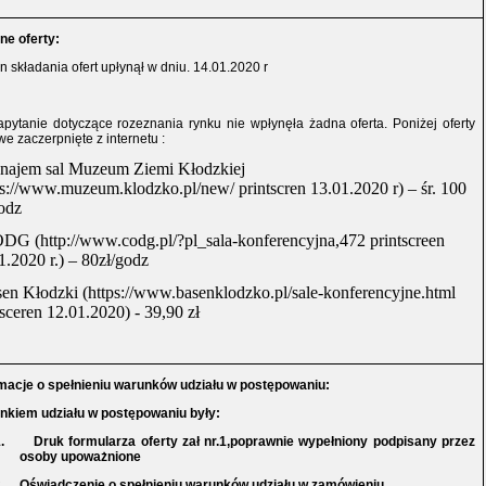
ne oferty:
n składania ofert upłynął w dniu. 14.01.2020 r
pytanie dotyczące rozeznania rynku nie wpłynęła żadna oferta. Poniżej oferty
e zaczerpnięte z internetu :
najem sal Muzeum Ziemi Kłodzkiej
ps://www.muzeum.klodzko.pl/new/
printscren 13.01.2020 r) – śr. 100
godz
DG (
http://www.codg.pl/?pl_sala-konferencyjna,472
printscreen
1.2020 r.) – 80zł/godz
en Kłodzki (
https://www.basenklodzko.pl/sale-konferencyjne.html
tsceren 12.01.2020
) - 39,90 zł
rmacje o spełnieniu warunków udziału w postępowaniu:
nkiem udziału w postępowaniu były:
.
Druk formularza oferty zał nr.1,poprawnie wypełniony podpisany przez
osoby upoważnione
.
Oświadczenie o spełnieniu warunków udziału w zamówieniu