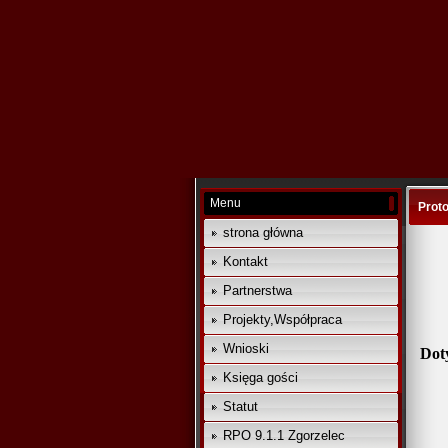
Menu
Proto
strona główna
Kontakt
Partnerstwa
Projekty,Współpraca
Wnioski
Dot
Księga gości
Statut
RPO 9.1.1 Zgorzelec