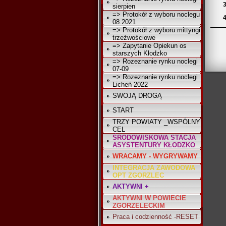
3
sierpien
=> Protokół z wyboru noclegu
4
08.2021
=> Protokół z wyboru mittyngi
trzeźwościowe
=> Zapytanie Opiekun os
starszych Kłodzko
=> Rozeznanie rynku noclegi
07-09
=> Rozeznanie rynku noclegi
Licheń 2022
SWOJĄ DROGĄ
START
TRZY POWIATY _WSPÓLNY
CEL
ŚRODOWISKOWA STACJA
ASYSTENTURY KŁODZKO
WRACAMY - WYGRYWAMY
INTEGRACJA ZAWODOWA
OPT ZGORZLEC
AKTYWNI +
AKTYWNI W POWIECIE
ZGORZELECKIM
Praca i codzienność -RESET