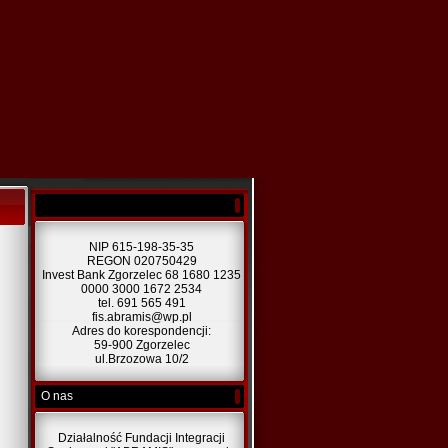
NIP 615-198-35-35
REGON 020750429
Invest Bank Zgorzelec 68 1680 1235
0000 3000 1672 2534
tel. 691 565 491
fis.abramis@wp.pl
Adres do korespondencji:
59-900 Zgorzelec
ul.Brzozowa 10/2
O nas
Działalność Fundacji Integracji