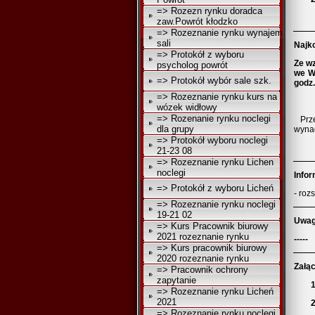
=> Rozezn rynku doradca
zaw.Powrót kłodzko
=> Rozeznanie rynku wynajem
sali
6
Najko
=> Protokół z wyboru
Ze wz
psycholog powrót
we W
=> Protokół wybór sale szk.
godz.
=> Rozeznanie rynku kurs na
wózek widłowy
=> Rozenanie rynku noclegi
Prz
dla grupy
wynag
=> Protokół wyboru noclegi
21-23 08
=> Rozeznanie rynku Lichen
noclegi
7.
Infor
=> Protokół z wyboru Licheń
- roz
=> Rozeznanie rynku noclegi
19-21 02
8.
Uwag
=> Kurs Pracownik biurowy
2021 rozeznanie rynku
-----
=> Kurs pracownik biurowy
2020 rozeznanie rynku
9.
Załąc
=> Pracownik ochrony
zapytanie
1
=> Rozeznanie rynku Licheń
2021
2
=> Rozeznanie rynku noclegi