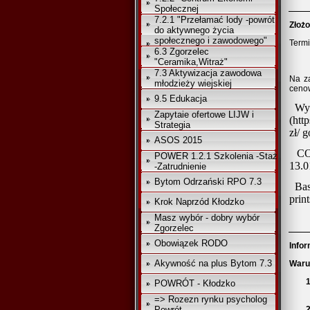
Społecznej
7.2.1 "Przełamać lody -powrót
4.
Złożo
do aktywnego życia
społecznego i zawodowego"
Termi
6.3 Zgorzelec
"Ceramika,Witraż"
7.3 Aktywizacja zawodowa
Na za
młodzieży wiejskiej
cenow
9.5 Edukacja
Wy
1.
Zapytaie ofertowe LIJW i
(
htt
Strategia
zł/ 
ASOS 2015
CO
2.
POWER 1.2.1 Szkolenia -Staż
13.0
-Zatrudnienie
Bytom Odrzański RPO 7.3
Bas
3.
prin
Krok Naprzód Kłodzko
Masz wybór - dobry wybór
Zgorzelec
Obowiązek RODO
5
Info
Akywność na plus Bytom 7.3
Waru
1
POWRÓT - Kłodzko
=> Rozezn rynku psycholog
Powrót
2