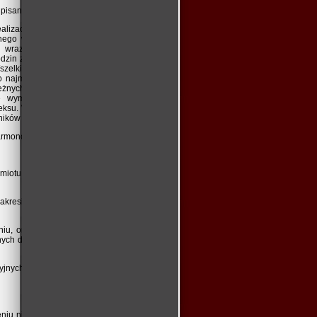
dpisania umowy,
alizacja przedmiotu umowy następuje po
onego wraz z uczestnikami. Harmonogram
ch wraz z podaniem dokładnego adresu
dzin zajęć dla poszczególnych zajęć oraz
zelkie zmiany terminów realizacji zajęć
 najmniej 5 dni przed planowaną zmianą
leżnych od Wykonawcy najpóźniej w dniu
ie wymagają uprzedniej pisemnej zgody
neksu. Wykonawca będzie zobowiązany do
ników zajęć.
armonogramowi kursu/szkolenia;
edmiotu zamówienia, m.in. dokumentowanie
esie kwalifikacji i uprawnień objętych
u, oryginałów zaświadczeń, certyfikatów,
nnych dokumentów potwierdzających nabyte
cyjnych. Zamawiający może przeprowadzić
niu niezbędnych do prawidłowej realizacji