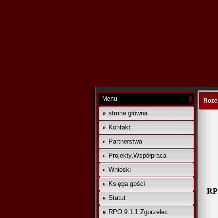
Menu
Roze
strona główna
Kontakt
Partnerstwa
Projekty,Współpraca
Wnioski
Księga gości
RPD
Statut
RPO 9.1.1 Zgorzelec