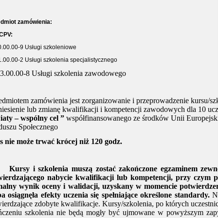
edmiot zamówienia:
CPV:
0.00.00-9 Usługi szkoleniowe
1.00.00-2 Usługi szkolenia specjalistycznego
3.00.00-8 Usługi szkolenia zawodowego
edmiotem zamówienia jest zorganizowanie i przeprowadzenie kursu/sz
iesienie lub zmianę kwalifikacji i kompetencji zawodowych dla 10 uc
iaty – wspólny cel ”
współfinansowanego ze środków Unii Europejsk
duszu Społecznego
 nie może trwać krócej niż 120 godz.
Kursy i szkolenia muszą zostać zakończone egzaminem zewnę
wierdzającego nabycie kwalifikacji lub kompetencji, przy czym p
malny wynik oceny i walidacji, uzyskany w momencie potwierdzen
a osiągnęła efekty uczenia się spełniające określone standardy.
N
ierdzające zdobyte kwalifikacje. Kursy/szkolenia, po których uczestni
ńczeniu szkolenia nie będą mogły być ujmowane w powyższym zapy