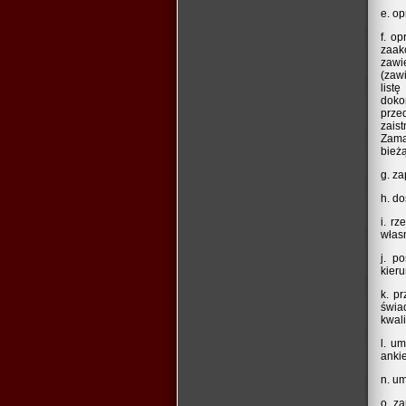
e. o
f. o
zaak
zawi
(zaw
list
doko
prze
zais
Zama
bież
g. z
h. d
i. r
własn
j. p
kier
k. p
świa
kwal
l. u
anki
n. u
o. z