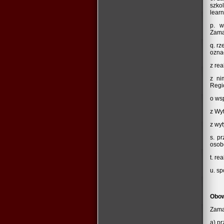
szko
learn
p. w
Zama
q. r
ozna
z rea
z ni
Regi
o ws
z Wy
z wyt
s. p
osob
t. re
u. s
Obow
Zama
a) p