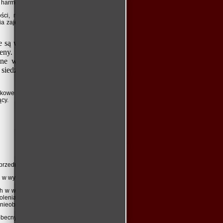
 harmonogram szkoleń/kursów.
ci, np. streszczenia wykładów w wersji
 zajęć teoretycznych i praktycznych oraz
e są właściwe warunki BHP i p.poż.
eny. Sale powinny być przestronne,
ane w celu zapewnienia optymalnej
iedzących (odpowiadająca liczbie
zkowe badania lekarskie uprawniające do
cy.
u przedmiotu zamówienia
h w wykonaniu przedmiotu zamówienia.
ach w wykonaniu przedmiotu zamówienia, w
olenia/kursu) Kierownika Projektu o każdej
 nieobecności;
obecny,