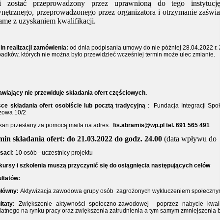
i zostać przeprowadzony przez uprawnioną do tego instytu
ętrznego, przeprowadzonego przez organizatora i otrzymanie zaświad
ame z uzyskaniem kwalifikacji.
in realizacji zamówienia:
od dnia podpisania umowy do nie później 28.04.2022 r.
padków, których nie można było przewidzieć wcześniej termin może ulec zmianie.
wiający nie przewiduje składania ofert częściowych.
sce składania ofert osobiście lub pocztą tradycyjną
:
Fundacja Integracji Spo
zowa 10/2
skan przesłany za pomocą maila na adres:
fis.abramis@wp.pl tel. 691 565 491
in składania ofert: do 21.03.2022 do godz. 24.00
(data wpływu do
saci:
10 osób –uczestnicy projektu
kursy i szkolenia muszą przyczynić się do osiągnięcia następujących celów
ultatów:
główny:
Aktywizacja zawodowa grupy osób
zagrożonych wykluczeniem społeczn
ltaty:
Zwiększenie aktywności społeczno-zawodowej
poprzez nabycie kwal
datnego na rynku pracy oraz zwiększenia zatrudnienia a tym samym zmniejszenia 