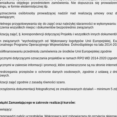
lenia/kursu objętego przedmiotem zamówienia. Nie dopuszcza się prowadzeni
ingu, w formie eksternistycznej itp.
yznaczenia osób/osoby prowadzącej nadzór nad realizacją umowy oraz d
wiającym;
zetelnego przygotowywania się do zajęć oraz należytej staranności w wykonywani
czenia wszystkich miejsc i dokumentów bezpośrednio związanych
lizacją zajęć, tj. korespondencji dotyczącej Projektu i wszystkich innych dokument
m związanych “wychodzących od Wykonawcy logotypów Unii Europejskiej, Eu
onalnego Programu Operacyjnego Województwa
Dolnośląskiego na lata 2014-2
półfinansowaniu przedmiotu zamówienia ze środków Unii Europejskiej zgodnie
tycznymi dotyczącymi oznaczania projektów w ramach RPO WD 2014-2020 (zgodn
ycznymi w zakresie informacji i promocji, które zamieszczone są na stronie internet
rzestrzegania przepisów o ochronie danych osobowych, zgodnie z ustawą z dni
owych.
alizacji zajęć zgodnie z zasadą równości szans.
porządzenia dokumentacji fotograficznej ze zrealizowanych działań – minimum 5 zd
iązki Zamawiającego w zakresie realizacji kursów:
wiający:
rzeprowadzi nabór uczestników. Wykonawca jest zobowiązany do przyjęcia skier