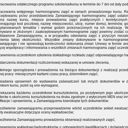
pracowania ostatecznego programu szkolenia/kursu w terminie do 7 dni od daty po
pracowania wstępnego harmonogramu zajęć w ramach prowadzonego kursu. Re
ceptowaniu przez przedstawiciela Zamawiającego harmonogramu zajęć ustal
era nazwę kursu, miejsce prowadzenia zajęć praktycznych i teoretyczny
ierającego kod pocztowy, nazwę miejscowości, ulicę, numer domu), terminów, go
ę planowanych tematów i wymiar godzin przeznaczonych na ich realizację. Ws
nywane w złożonym i zaakceptowanym harmonogramie zajęć powinny zostać co
dstawione Zamawiającemu, a w przypadku odwołania zajęć z przyczyn nieza
tnienia takiej okoliczności. Wszystkie zmiany dokonywane w harmonogram
wiającego i nie spowodują konieczności dokonania zmian Umowy w formie a
ącej współpracy i informowania o wszelkich zmianach harmonogramu zajęć uczest
apewnienia uczestnikom szkolenia dokładnego rozkładu zajęć odpowiadającego h
ostarczenia dokumentacji rozliczeniowej wskazanej w umowie zlecenia,
zetelnego sporządzania i prowadzenia na bieżąco dokumentacji z realizacji prz
ej pracy: miesięcznymi kartami czasu pracy, dziennikiem zajęć;
osiadania uprawnień do wydawania zaświadczeń lub innych dokumentów w zakr
unkiem kursu, jeżeli są one wymagane,
rzekazania każdemu uczestnikowi kursu/szkolenia, po pozytywnym jego ukończeni
dectw o ukończeniu kursu/szkolenia na druku zgodnym z wytycznymi MEN oraz i
ifikacje i uprawnienia, a Zamawiającemu kserokopie tych dokumentów.
możliwienie zamawiającemu przeprowadzenie wśród uczestników ankiet ewalua
ety ewaluacyjne dotyczące oceny wykładowców;
możliwienia Zamawiającemu prowadzenia obserwacji realizowanych zajęć;
apewnienia wykładowców/instruktorów o odpowiednich kwalifikacjach i doświadcze