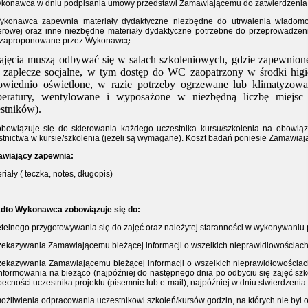
ykonawca w dniu podpisania umowy przedstawi Zamawiającemu do zatwierdzenia
ykonawca zapewnia materiały dydaktyczne niezbędne do utrwalenia wiadomoś
erowej oraz inne niezbędne materiały dydaktyczne potrzebne do przeprowadzenia
 zaproponowane przez Wykonawcę.
ajęcia muszą odbywać się w salach szkoleniowych, gdzie zapewnion
 zaplecze socjalne, w tym dostęp do WC zaopatrzony w środki higi
owiednio oświetlone, w razie potrzeby ogrzewane lub klimatyzow
peratury, wentylowane i wyposażone w niezbędną liczbę miejsc s
stników).
obowiązuje się do skierowania każdego uczestnika kursu/szkolenia na obowią
stnictwa w kursie/szkolenia (jeżeli są wymagane). Koszt badań poniesie Zamawiają
wiający zapewnia:
riały ( teczka, notes, długopis)
dto Wykonawca zobowiązuje się do:
zetelnego przygotowywania się do zajęć oraz należytej staranności w wykonywani
rzekazywania Zamawiającemu bieżącej informacji o wszelkich nieprawidłowościac
rzekazywania Zamawiającemu bieżącej informacji o wszelkich nieprawidłowości
informowania na bieżąco (najpóźniej do następnego dnia po odbyciu się zajęć szk
ecności uczestnika projektu (pisemnie lub e-mail), najpóźniej w dniu stwierdzenia
możliwienia odpracowania uczestnikowi szkoleń/kursów godzin, na których nie był 