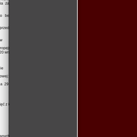
a zajęć drogą elektroniczną, metodą e-
o bezpośredniego kontaktowania się z
u przedmiotu zamówienia;
r. odpowiedniego
ów
ropejskiego Funduszu Społecznego oraz
020 wraz z zamieszczeniem napisu
ie
owej: www.efs.gov.pl).
a 29 sierpnia 1997 r. o ochronie danych
jęć z każdego szkolenia/kursu.
owanych przez Zamawiającego uczestników