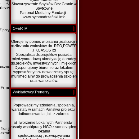
cję. Tym samym zdanie egzaminu
Stowarzyszenie Spytków Bez Granic w
czenia o ukończeniu kursu, nie jest
Spytkowie
Patronat Medialny Fundacji :
www.bytomodrzański.info
OFERTA
 Z przyczyn losowych lub szczególnych
Oferujemy pomoc w pisaniu ,realizacji i
rozliczaniu wniosków do .RPO,POWER
,FIO, ASOS itd
Specjalista ds.projektów posiada
międzynarodową akredytację doradcy
ds.projektów inwestycyjnych i miękkich.
łecznej „ABRAMIS” , 59-900 Zgorzelec, ul.
Dysponujemy biurem oraz lokalem
wyposażonym w nowoczesny sprzęt
multimedialny do prowadzenia szkoleń
oraz warsztatów.
Fundacji)
Wykładowcy,Trenerzy
Poprowadzimy szkolenia, spotkania,
warsztaty w ramach Państwa projektu ,
dofinansowania , itd. z zakresu:
ym
a) Tworzenie Lokalnych Partnerstw :
zasady współpracy NGO z samorządem,
ifikacji zawodowych oraz doświadczenie
lokalną
bezrobocia
społecznością , rozwiązywania