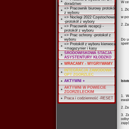
W ce
doradztwo
=> Pracownik biurowy protokół
1. Z
z wyboru
=> Noclegi 2022 Częstochowa
w po
-protokół z wybory
2. Z
=> Pracownik recepcji -
protokół z wyboru
=> Prac ochrony -protokoł z
wyboru
Do u
speł
=> Protokół z wyboru kierwoca
+magazynier i kasy
ŚRODOWISKOWA STACJA
ASYSTENTURY KŁODZKO
WRACAMY - WYGRYWAMY
INTEGRACJA ZAWODOWA
OPT ZGORZLEC
AKTYWNI +
Isto
AKTYWNI W POWIECIE
ZGORZELECKIM
1. W
Praca i codzienność -RESET
ewalu
2. Z
3. Z
odby
zajęć