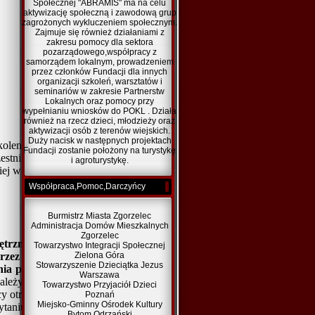
Społecznej "ABRAMIS" ma na celu
aktywizację społeczną i zawodową grup
zagrożonych wykluczeniem społecznym.
Zajmuje się również działaniami z
zakresu pomocy dla sektora
pozarządowego,współpracy z
samorządem lokalnym, prowadzeniem
przez członków Fundacji dla innych
organizacji szkoleń, warsztatów i
seminariów w zakresie Partnerstw
Lokalnych oraz pomocy przy
wypełnianiu wniosków do POKL . Działa
również na rzecz dzieci, młodzieży oraz
aktywizacji osób z terenów wiejskich.
Duży nacisk w następnych projektach
kolenia umożliwiającego nabycie,
Fundacji zostanie położony na turystykę
zestników projektu pn.
„
Trzy
i agroturystykę.
iej w ramach Europejskiego
Współpraca,Pomoc,Darczyńcy
Burmistrz Miasta Zgorzelec
Administracja Domów Mieszkalnych
Zgorzelec
trznym i uzyskaniem certyfikatu
Towarzystwo Integracji Społecznej
rzez kwalifikacje należy rozumieć
Zielona Góra
Stowarzyszenie Dzieciątka Jezus
ia przez właściwy organ, że dana
Warszawa
ależy więc przeprowadzić egzaminy
Towarzystwo Przyjaciół Dzieci
cy otrzymają jedynie zaświadczenie o
Poznań
Miejsko-Gminny Ośrodek Kultury
taniu ofertowym. Ponadto egzamin
Bytom Odrzański