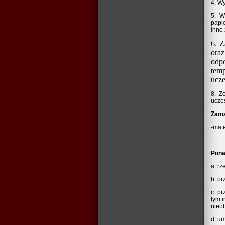
4. W
5. W
papi
inne
6. Z
oraz
odp
tem
ucze
8. Z
ucze
Zama
-mate
Pona
a. r
b. p
c. p
tym 
nieob
d. u