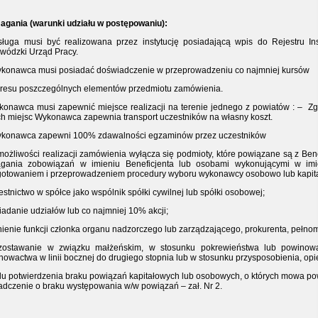
gania (warunki udziału w postępowaniu):
sługa musi być realizowana przez instytucję posiadającą wpis do Rejestru In
wódzki Urząd Pracy.
ykonawca musi posiadać doświadczenie w przeprowadzeniu co najmniej kursów
kresu poszczególnych elementów przedmiotu zamówienia.
konawca musi zapewnić miejsce realizacji na terenie jednego z powiatów : –
Zg
ch miejsc Wykonawca zapewnia transport uczestników na własny koszt.
ykonawca zapewni 100% zdawalności egzaminów przez uczestników
 możliwości realizacji zamówienia wyłącza się podmioty, które powiązane są z B
ągania zobowiązań w imieniu Beneficjenta lub osobami wykonującymi w imi
gotowaniem i przeprowadzeniem procedury wyboru wykonawcy osobowo lub kapita
estnictwo w spółce jako wspólnik spółki cywilnej lub spółki osobowej;
iadanie udziałów lub co najmniej 10% akcji;
łnienie funkcji członka organu nadzorczego lub zarządzającego, prokurenta, pełno
zostawanie w związku małżeńskim, w stosunku pokrewieństwa lub powinowac
owactwa w linii bocznej do drugiego stopnia lub w stosunku przysposobienia, opiek
lu potwierdzenia braku powiązań kapitałowych lub osobowych, o których mowa po
adczenie o braku występowania w/w powiązań – zał. Nr 2.