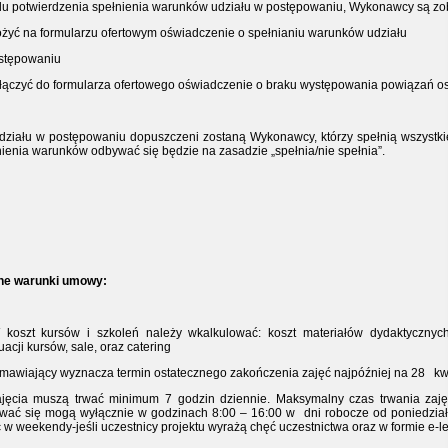
lu potwierdzenia spełnienia warunków udziału w postępowaniu, Wykonawcy są z
łożyć na formularzu ofertowym oświadczenie o spełnianiu warunków udziału
stępowaniu
ałączyć do formularza ofertowego oświadczenie o braku występowania powiązań os
działu w postępowaniu dopuszczeni zostaną Wykonawcy, którzy spełnią wszystk
nienia warunków odbywać się będzie na zasadzie „spełnia/nie spełnia”.
tne warunki umowy:
 koszt kursów i szkoleń należy wkalkulować: koszt materiałów dydaktycznyc
acji kursów, sale, oraz catering
amawiający wyznacza termin ostatecznego zakończenia zajęć najpóźniej na 28
kw
ajęcia muszą trwać minimum 7 godzin dziennie. Maksymalny czas trwania zaję
wać się mogą wyłącznie w godzinach 8:00 – 16:00 w
dni robocze od poniedziałk
 w weekendy-jeśli uczestnicy projektu wyrażą chęć uczestnictwa oraz w formie e-le