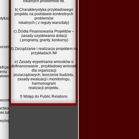
lokalnych problemów itd.
b) Charakterystyka przykładowego
projektu na podstawie konkretnych
stytucji Szkoleniowych prowadzoną przez
problemów
lokalnych ( z reguły warsztaty)
c) Źródła Finansowania Projektów –
zasady uzyskiwania dotacji
( programy, granty, konkursy)
orzelec, Bolesławiec, Lubań
w przypadku
d) Zarządzanie i realizacja projektem na
przykładach IW
e) Zasady wypełniania wniosków o
dofinansowanie , przykładowy wniosek
eneficjentem lub osobami upoważnionymi do
dla organizacji
eniu Beneficjenta czynności związane z
pozarządowych, tworzenie budżetu,
łowo, w szczególności poprzez:
zasady ewaluacji i monitoringu,
harmonogram
realizacji projektu.
f) Wstęp do Public Relations
mocnika;
twa w linii prostej, pokrewieństwa lub
i lub kurateli.
wyżej, Wykonawca dołącza do oferty