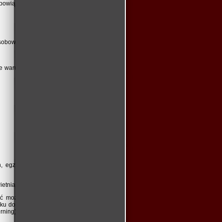
obowiązani
obowych lub kapitałowych – wg zał. Nr 2
ie warunki udziału w postępowaniu. Ocena
h, egzaminu zewnętrznego, zaświadczeń,
ietnia
2022 r.
ć może trwać 8 godzin dziennie. Zajęcia
u do piątku ( istnieje możliwość realizacji
rning).