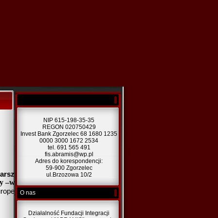
NIP 615-198-35-35
Zgorzelec 11.03.2022 r
REGON 020750429
Invest Bank Zgorzelec 68 1680 1235
0000 3000 1672 2534
tel. 691 565 491
fis.abramis@wp.pl
Adres do korespondencji:
59-900 Zgorzelec
arszych z podstawami jęz.
ul.Brzozowa 10/2
y –wspólny cel” nr projektu
ropejskiej w ramach Europejskiego
O nas
Działalność Fundacji Integracji